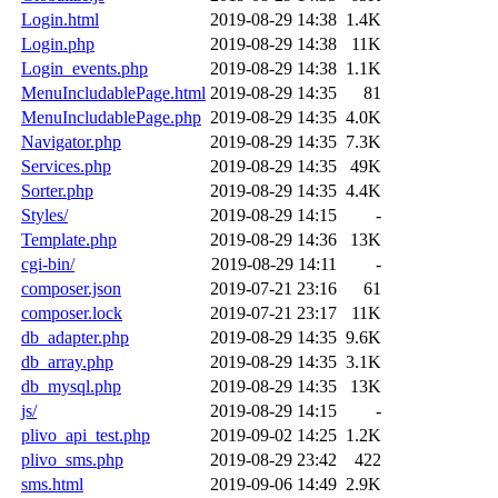
Login.html
2019-08-29 14:38
1.4K
Login.php
2019-08-29 14:38
11K
Login_events.php
2019-08-29 14:38
1.1K
MenuIncludablePage.html
2019-08-29 14:35
81
MenuIncludablePage.php
2019-08-29 14:35
4.0K
Navigator.php
2019-08-29 14:35
7.3K
Services.php
2019-08-29 14:35
49K
Sorter.php
2019-08-29 14:35
4.4K
Styles/
2019-08-29 14:15
-
Template.php
2019-08-29 14:36
13K
cgi-bin/
2019-08-29 14:11
-
composer.json
2019-07-21 23:16
61
composer.lock
2019-07-21 23:17
11K
db_adapter.php
2019-08-29 14:35
9.6K
db_array.php
2019-08-29 14:35
3.1K
db_mysql.php
2019-08-29 14:35
13K
js/
2019-08-29 14:15
-
plivo_api_test.php
2019-09-02 14:25
1.2K
plivo_sms.php
2019-08-29 23:42
422
sms.html
2019-09-06 14:49
2.9K