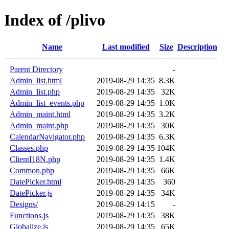
Index of /plivo
Name
Last modified
Size
Description
Parent Directory
-
Admin_list.html
2019-08-29 14:35
8.3K
Admin_list.php
2019-08-29 14:35
32K
Admin_list_events.php
2019-08-29 14:35
1.0K
Admin_maint.html
2019-08-29 14:35
3.2K
Admin_maint.php
2019-08-29 14:35
30K
CalendarNavigator.php
2019-08-29 14:35
6.3K
Classes.php
2019-08-29 14:35
104K
ClientI18N.php
2019-08-29 14:35
1.4K
Common.php
2019-08-29 14:35
66K
DatePicker.html
2019-08-29 14:35
360
DatePicker.js
2019-08-29 14:35
34K
Designs/
2019-08-29 14:15
-
Functions.js
2019-08-29 14:35
38K
Globalize.js
2019-08-29 14:35
65K